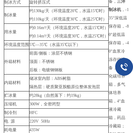
备，
三洋
制冰方式
旋转挤压式
制冰机
，-1
约130kg/天（环境温度20℃，水温15℃时）
制冰量
35°深低温
约110kg/天（环境温度30℃，水温25℃时）
保存箱，-8
约0.16m³/天（环境温度20℃，水温15℃时）
用水量
0°超低温
约0.14m³/天（环境温度30℃，水温25℃时）
保存箱，-4
环境温度范围
5℃—35℃（水温35℃以下）
0°血浆冷
前面/侧板：涂层不锈钢
冻存储设
外箱材料
顶面：不锈钢
备，二氧
后板：电镀钢钢板
化碳培养
储冰室内部：ABS树脂
内箱材料
箱，多气
隔热层：硬质聚亚胺酯原位整体发泡层
体培养
贮冰量
约28kg（自然落下：约19kg）
箱，4°血
压缩机
300W，全密闭型
液冷藏
制冷剂
HFC
箱，药品
电 源
220V 50Hz
冷藏箱；
耗电量
435W