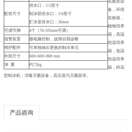
实验室设
供水口：1/2英寸
备，环境
配管尺寸
制冰部排水口：3/4英寸
实验箱，
贮冰室排水口：26mm
植物培养
可调节脚
4个（70-105mm可调）
箱，高温
报警装置
微电脑控制，故障自我诊断
恒温培养
维护配件
可单独抽出更换的制冷单元
箱，低温
外部尺寸
600×600×800 mm
恒温培养
净 重
约72kg
箱，碎花
型制冰机；消毒灭菌设备，高压蒸汽灭菌器等。
产品咨询