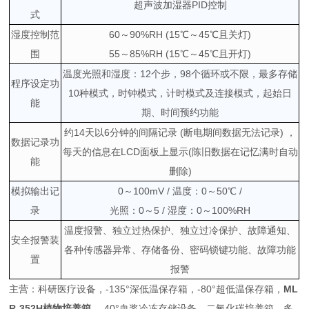
超声波加湿器PID控制
式
湿度控制范
60～90%RH (15℃～45℃且关灯)
围
55～85%RH (15℃～45℃且开灯)
温度光照和湿度：12个步，98个循环或不限，最多存储
程序设定功
10种模式，时钟模式，计时模式及连接模式，起始日
能
期、时间预约功能
约14天以6分钟的间隔记录 (断电期间数据无法记录) ，
数据记录功
每天的信息在LCD面板上显示(陈旧数据在记忆满时自动
能
删除)
模拟输出记
0～100mV / 温度：0～50℃ /
录
光照：0～5 / 湿度：0～100%RH
温度报警、独立过热保护、独立过冷保护、故障通知、
安全报警装
各种传感器异常、存储备份、密码锁键功能、故障功能
置
报警
主营：科研医疗设备，-135°深低温保存箱，-80°超低温保存箱，
ML
R-352H植物培养箱
，-40°血浆冷冻存储设备，二氧化碳培养箱，多