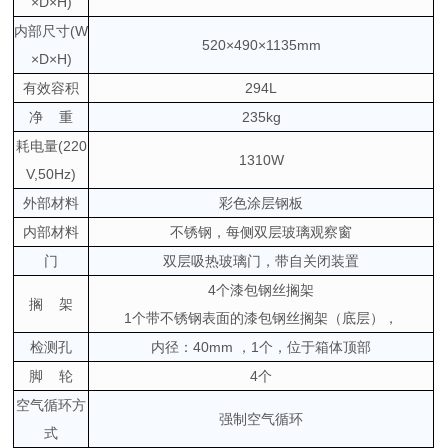
×D×H)
内部尺寸(W
520×490×1135mm
×D×H)
有效容积
294L
净 重
235kg
耗电量(220
1310W
V,50Hz)
外部材料
彩色涂层钢板
内部材料
不锈钢，每侧双层玻璃观察窗
门
双层吸热玻璃门，带自关闭装置
4个漆包钢丝搁架
搁 架
1个带不锈钢表面的漆包钢丝搁架（底层），
检测孔
内径：40mm ，1个，位于箱体顶部
脚 轮
4个
空气循环方
强制空气循环
式